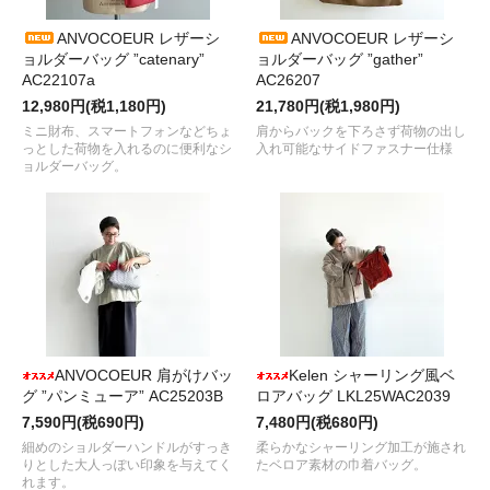
ANVOCOEUR レザーシ
ANVOCOEUR レザーシ
ョルダーバッグ ”catenary”
ョルダーバッグ ”gather”
AC22107a
AC26207
12,980円(税1,180円)
21,780円(税1,980円)
ミニ財布、スマートフォンなどちょ
肩からバックを下ろさず荷物の出し
っとした荷物を入れるのに便利なシ
入れ可能なサイドファスナー仕様
ョルダーバッグ。
ANVOCOEUR 肩がけバッ
Kelen シャーリング風ベ
グ ”パンミューア” AC25203B
ロアバッグ LKL25WAC2039
7,590円(税690円)
7,480円(税680円)
細めのショルダーハンドルがすっき
柔らかなシャーリング加工が施され
りとした大人っぽい印象を与えてく
たベロア素材の巾着バッグ。
れます。