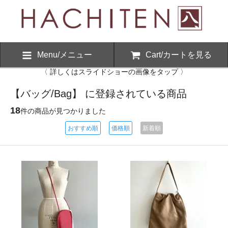
Menu/メニュー
Cart/カートを見る
〈 詳しくはスライドショーの画像をタップ 〉
【バッグ/Bag】 に登録されている商品
18
件の商品が見つかりました
おすすめ順
価格順
新着順