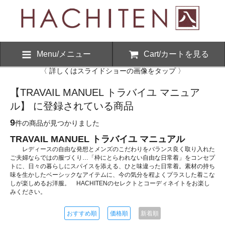
Menu/メニュー
Cart/カートを見る
〈 詳しくはスライドショーの画像をタップ 〉
【TRAVAIL MANUEL トラバイユ マニュア
ル】 に登録されている商品
9
件の商品が見つかりました
TRAVAIL MANUEL トラバイユ マニュアル
レディースの自由な発想とメンズのこだわりをバランス良く取り入れた
ご夫婦ならではの服づくり…「枠にとらわれない自由な日常着」をコンセプ
トに、日々の暮らしにスパイスを添える、ひと味違った日常着。素材の持ち
味を生かしたベーシックなアイテムに、今の気分を程よくプラスした着こな
しが楽しめるお洋服。 HACHITENのセレクトとコーディネイトをお楽し
みください。
おすすめ順
価格順
新着順