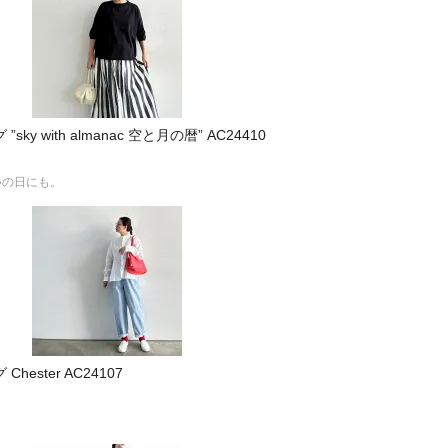
ky with almanac 空と月の暦” AC24410
いの日にも。
hester AC24107