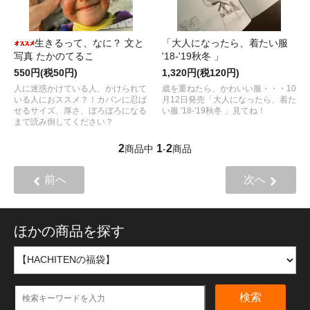
生きるって、なに？ 文と
「大人になったら、着たい服
写真 たかのてるこ
'18-'19秋冬 」
550円(税50円)
1,320円(税120円)
人に迷惑かけている人、かけられて
歳を重ねたら、かわいい服・・・10
いる人におススメ？！カバンに忍ば
月12日発売「大人になったら、着た
せるサイズ、厚さ、ぼろぼろになる
い服 '18-'19秋冬 」見てね！
まで読み倒してください？
2
1
2
商品中
-
商品
前へ
次へ
ほかの商品を探す
検索