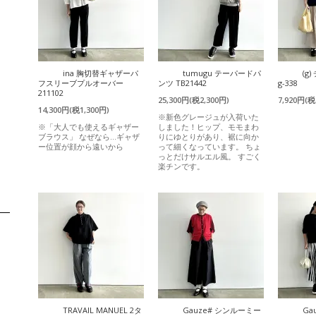
ina 胸切替ギャザーパ
tumugu テーパードパ
(g
フスリーブプルオーバー
ンツ TB21442
g-338
211102
25,300円(税2,300円)
7,920円(税
14,300円(税1,300円)
※新色グレージュが入荷いた
※「大人でも使えるギャザー
しました！ヒップ、モモまわ
ブラウス」 なぜなら…ギャザ
りにゆとりがあり、裾に向か
ー位置が顔から遠いから
って細くなっています。 ちょ
っとだけサルエル風。 すごく
楽チンです。
TRAVAIL MANUEL 2タ
Gauze# シンルーミー
Ga