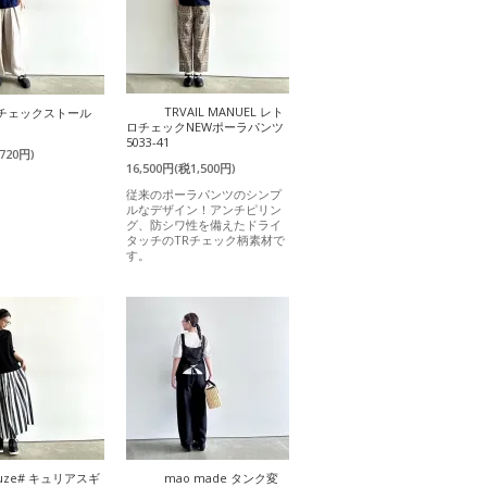
TRVAIL MANUEL レト
) チェックストール
ロチェックNEWポーラパンツ
5033-41
720円)
16,500円(税1,500円)
従来のポーラパンツのシンプ
ルなデザイン！アンチピリン
グ、防シワ性を備えたドライ
タッチのTRチェック柄素材で
す。
uze# キュリアスギ
mao made タンク変