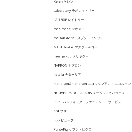
Kelen ケレン
Laboratory ラボレイトリー
LAITERIE レイトリー
mao made マオメイド
maison de soil メゾン ド ソイル
MASTER&Co. マスター＆コー
meri ja kuu メリヤクー
NAPRON ナプロン
natalia ナターリア
nicholson&nicholson ニコルソンアンド ニコルソン
NOUVELLES DU PARADIS ヌーベルドゥパラディ
P.F.S. パシフィック・ファニチャー・サービス
prit プリット
pub ピューブ
PuntoPigro プントピグロ