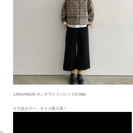
SARAHWEAR ポンチワイドパンツ C91088/
※欠品カラー、サイズ再入荷！
・ヴ