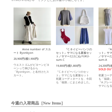
Anne number of スカ
『C.ネイビーパンツの
『
ート Byonbyon
セット』サマになる夏服セッ
ット』サ
ト／サマーだけにね FUKU-
／サマーだけ
20,900円(税1,900円)
sum-C
sum-A
ウエストゴムがビヨーンビヨ
19,800円(税1,800円)
24,200円(
ーンって伸びるから
SOLD OU
「Byonbyon」と名付けたス
『C.ネイビーパンツのセッ
カート。
ト』サマになる夏服セット
初夏コー
初夏コーディネートを、今回
も「福袋
も「福袋」にまとめました。
『A.グレ
サマにな
今週の入荷商品［New Items］