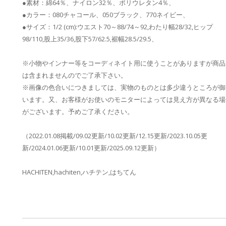
●素材：綿64％、ナイロン32％、ポリウレタン4％、
●カラー：080チャコール、050ブラック、770ネイビー、
●サイズ：1/2 (cm):ウエスト70～88/74～92,わたり幅28/32,ヒップ
98/110,股上35/36,股下57/62.5,裾幅28.5/29.5、
※小物やインナー等をコーディネイト用に使うことがありますが商品
は含まれませんのでご了承下さい。
※画像の色合いにつきましては、実物のものとは多少違うところが御
います。又、お客様がお使いのモニターによっては見え方が異なる場
がございます。予めご了承ください。
（2022.01.08掲載/09.02更新/10.02更新/12.15更新/2023.10.05更
新/2024.01.06更新/10.01更新/2025.09.12更新）
HACHITEN,hachiten,ハチテン,はちてん