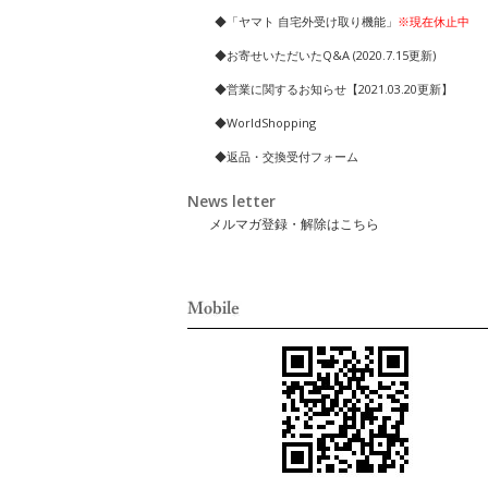
◆「ヤマト 自宅外受け取り機能」
※現在休止中
◆お寄せいただいたQ&A (2020.7.15更新)
◆営業に関するお知らせ【2021.03.20更新】
◆WorldShopping
◆返品・交換受付フォーム
News letter
メルマガ登録・解除はこちら