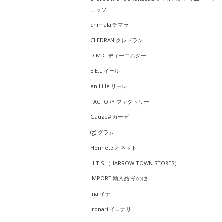
ェッソ
chimala チマラ
CLEDRAN クレドラン
D.M.G ディーエムジー
E.E.L イール
en Lille リーレ
FACTORY ファクトリー
Gauze# ガーゼ
(g) グラム
Honnete オネット
H.T.S.（HARROW TOWN STORES）
IMPORT 輸入品 その他
ina イナ
ironari イロナリ