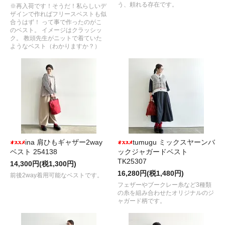
う、頼れる存在です。
※再入荷です！そうだ！私らしいデ
ザインで作ればフリースベストも似
合うはず！ って事で作ったのがこ
のベスト。 イメージはクラッシッ
ク。 教頭先生がニットで着ていた
ようなベスト（わかりますか？）
ina 肩ひもギャザー2way
tumugu ミックスヤーンバ
ベスト 254138
ックジャガードベスト
TK25307
14,300円(税1,300円)
16,280円(税1,480円)
前後2way着用可能なベストです。
フェザーやブークレー糸など3種類
の糸を組み合わせたオリジナルのジ
ャガード柄です。