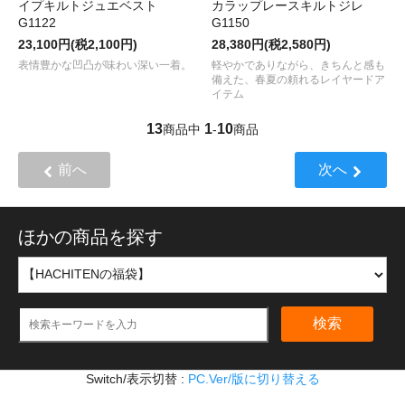
イプキルトジュエベスト
カラップレースキルトジレ
G1122
G1150
23,100円(税2,100円)
28,380円(税2,580円)
表情豊かな凹凸が味わい深い一着。
軽やかでありながら、きちんと感も
備えた、春夏の頼れるレイヤードア
イテム
13
1
10
商品中
-
商品
前へ
次へ
ほかの商品を探す
検索
Switch/表示切替 :
PC.Ver/版に切り替える