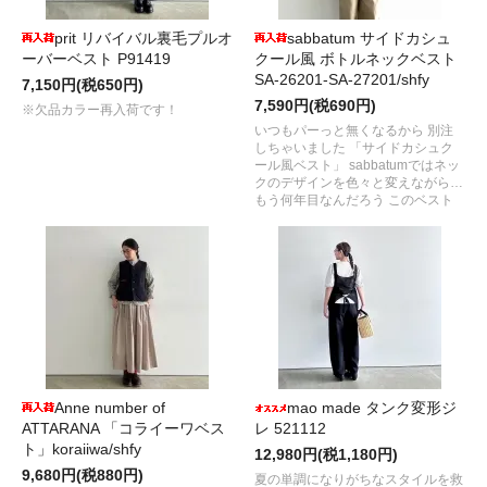
prit リバイバル裏毛プルオ
sabbatum サイドカシュ
ーバーベスト P91419
クール風 ボトルネックベスト
SA-26201-SA-27201/shfy
7,150円(税650円)
7,590円(税690円)
※欠品カラー再入荷です！
いつもパーっと無くなるから 別注
しちゃいました 「サイドカシュク
ール風ベスト」 sabbatumではネッ
クのデザインを色々と変えながら…
もう何年目なんだろう このベスト
Anne number of
mao made タンク変形ジ
ATTARANA 「コライーワベス
レ 521112
ト」koraiiwa/shfy
12,980円(税1,180円)
9,680円(税880円)
夏の単調になりがちなスタイルを救