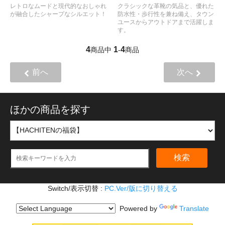
レトロなムードと現代的なおしゃれ
クラシックな革靴の気品と、優れた
が融合したシャープなシルエット！
防水性・歩行性を兼ね備え、タウン
ユースからアウトドアまで活躍しま
す。
4
1
4
商品中
-
商品
前へ
次へ
ほかの商品を探す
検索
Switch/表示切替 :
PC.Ver/版に切り替える
Powered by
Translate