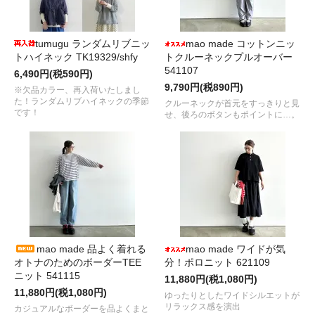
tumugu ランダムリブニッ
mao made コットンニッ
トハイネック TK19329/shfy
トクルーネックプルオーバー
541107
6,490円(税590円)
9,790円(税890円)
※欠品カラー、再入荷いたしまし
た！ランダムリブハイネックの季節
クルーネックが首元をすっきりと見
です！
せ、後ろのボタンもポイントに…。
mao made 品よく着れる
mao made ワイドが気
オトナのためのボーダーTEE
分！ポロニット 621109
ニット 541115
11,880円(税1,080円)
11,880円(税1,080円)
ゆったりとしたワイドシルエットが
リラックス感を演出
カジュアルなボーダーを品よくまと