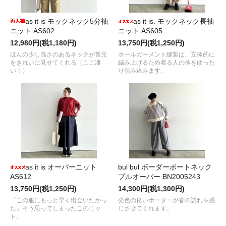
as it is モックネック5分袖
as it is. モックネック長袖
ニット AS602
ニット AS605
12,980円(税1,180円)
13,750円(税1,250円)
ほんの少し高さのあるネックが首元
ホールガーメント縫製は、立体的に
をきれいに見せてくれる（ここ凄
編み上げるため着る人の体をゆった
い！）
り包み込みます。
as it is オーバーニット
bul bul ボーダーボートネック
AS612
プルオーバー BN2005243
13,750円(税1,250円)
14,300円(税1,300円)
「この服にもっと早く出会いたかっ
発色の良いボーダーが春の訪れを感
た」そう思ってしまったこのニッ
じさせてくれます。
ト。