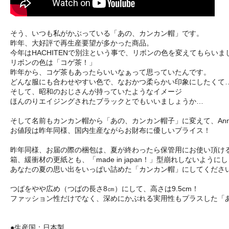
そう、いつも私がかぶっている「あの、カンカン帽」です。
昨年、大好評で再生産要望が多かった商品。
今年はHACHITENで別注という事で、リボンの色を変えてもらいま
リボンの色は「コゲ茶！」
昨年から、コゲ茶もあったらいいなぁって思っていたんです。
どんな服にも合わせやすい色で、なおかつ柔らかい印象にしたくて
そして、昭和のおじさんが持っていたようなイメージ
ほんのりエイジングされたブラックとでもいいましょうか…
そして名前もカンカン帽から「あの、カンカン帽子」に変えて、Anne n
お値段は昨年同様、国内生産ながらお財布に優しいプライス！
昨年同様、お届の際の梱包は、夏が終わったら保管用にお使い頂け
箱、緩衝材の更紙とも、「made in japan！」型崩れしない
あなたの夏の思い出をいっぱい詰めた「カンカン帽」にしてくださ
つばをやや広め（つばの長さ8㎝）にして、高さは9.5cm！
ファッション性だけでなく、深めにかぶれる実用性もプラスした「
●生産国：日本製、