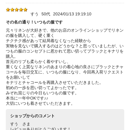
すう
50代
2024/01/13 19:19:10
その名の通り！いつもの服です
元々リネンが大好きで、他のお店のオンラインショップでリネン
の服を購入して、硬く重く
チクチク感があって結局着なくなった経験から
実物を見ないで購入するのはどうかな？と思っていましたが、い
つもの服のコンセプトに惹かれて思い切ってブラックとキナリを
購入。
首元のリブも柔らかく着やすいし、
重くなく上質なリネンのあまりの着心地の良さにブラックとチャ
コールを毎日交互に、いつもの服になり、今回再入荷リクエスト
をお願いして
キナリとチャコールを再購入させていただきました。
初めの一歩を思い切ってよかったです。
みぞれ混じりの今日もいつもの服です。
本当に一年中OKです♪♪
大切にいつも着させていただきます。
ショップからのコメント
すう さま
レビューありがとうございます！