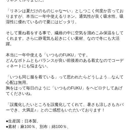
「リネンは夏だけのものじゃな〜い」としつこく何度か言ってお
りますが、本当に一年中使えるリネン。通気性が良く吸水性、吸
湿性に優れているので夏にはピッタリ。
そして重ね着をする事で、繊維の中に空気を溜めこみ保温をして
くれます。さらに静電気も起きにくい素材、なので冬にも大活
躍。
本当に一年中使える「いつものFUKU」です。
どんなボトムともバランスが良い前後差のある着丈なのでコーデ
ィネートにも悩まない。
「いつも同じ服を着ている」って思われたらどうしよう…なんて
心配は無用。
胸をはって毎日のように「いつものFUKU」をヘビロテしてあげ
てくださいね。
「誤魔化したいところを誤魔化してくれて、暑さも涼しさもカバ
ーでき、大満足♪」とのご感想もいただいております！
●生産国：日本製、
●素材：麻100％、別布：綿100％、