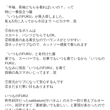
「半袖、長袖どちらを着ればいいの？」って
時に一番役立つ服
『いつものFUKU』が再入荷しました。
私も5月に入ってから今日まで ヘビロテ中…笑
・
①合わせるボトムは
スカート、パンツどちらでもOK。
②前後差のある着丈なのでバランスがとりやすい
③ネックがリブなので、カットソー感覚で着られます
「いつものFUKU」と名付けた服
家でも、スーパーでも、仕事でもいつも着ているから「いつもの
FUKU」
ちなみに現在「いつものFUKU」を着て
投稿の為スマホいじってます…笑
①首元がリブになって安心するんです
②まだまだ寒い日もありますね
いつものFUKU
昨年好評だったsabbatum(サバタム）のカラー切り替えプルオー
バー。好評すぎて「素材違いでも欲しい」と要望が多かったので
リネンで作りました。