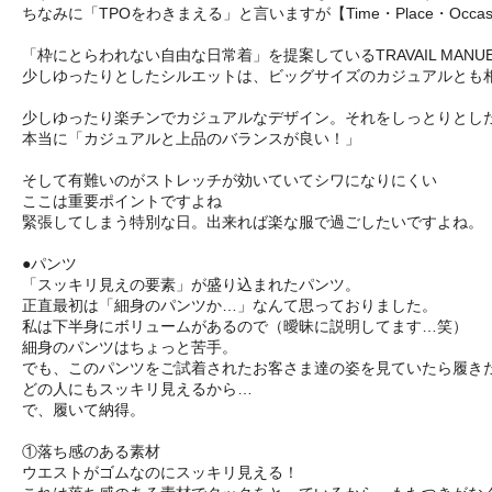
ちなみに「TPOをわきまえる」と言いますが【Time・Place・Occas
「枠にとらわれない自由な日常着」を提案しているTRAVAIL MAN
少しゆったりとしたシルエットは、ビッグサイズのカジュアルとも
少しゆったり楽チンでカジュアルなデザイン。それをしっとりとし
本当に「カジュアルと上品のバランスが良い！」
そして有難いのがストレッチが効いていてシワになりにくい
ここは重要ポイントですよね
緊張してしまう特別な日。出来れば楽な服で過ごしたいですよね。
●パンツ
「スッキリ見えの要素」が盛り込まれたパンツ。
正直最初は「細身のパンツか…」なんて思っておりました。
私は下半身にボリュームがあるので（曖昧に説明してます…笑）
細身のパンツはちょっと苦手。
でも、このパンツをご試着されたお客さま達の姿を見ていたら履き
どの人にもスッキリ見えるから…
で、履いて納得。
①落ち感のある素材
ウエストがゴムなのにスッキリ見える！