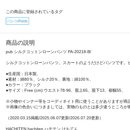
この商品に登録されているタグ
パンツ/Pants
商品の説明
pub シルクコットンローンパンツ PA-20218-B/
シルクコットンローンパンツ。スカートのようだけどパンツです。
●生産国：日本製、
●素材：綿80％、シルク20％、裏地：綿100％、
●カラー：ブラック
●サイズ：Free (cm):ウエスト78-96、股上65、股下13、裾幅55、
※小物やインナー等をコーディネイト用に使うことがありますが商
※画像の色合いにつきましては、実物のものとは多少違うところが
（2020.03.15掲載/2025.06.07更新/2026.07.20更新）
HACHITEN,hachiten,ハチテン,はちてん