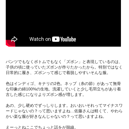
パンツでもなくボトムでもなく「ズボン」と表現しているのは、
子供の頃に使っていたズボンが作りたかったから。特別ではなく
日常的に履き、ズボンって感じで着脱しやすいそんな服。
色はインディゴ、キナリの2色。ネップ（糸の節）があって無骨
な印象の綿100%の生地。洗濯していくと少し毛羽立ちがあり着
古した感じになりよりズボン感が増します。
あの、少し硬めでずっしりします。おいおいそれってマイナスワ
ードじゃないの？って思いますよね…佐藤さんは軽くて、やわら
かい楽な服が好きなんじゃないの？って思いますよね。
えーっとねここでちょっと話をが脱線。