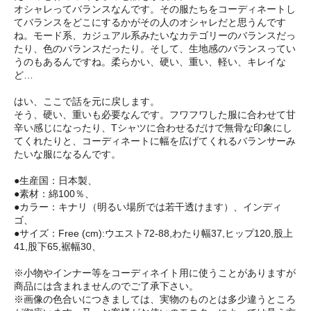
オシャレってバランスなんです。その服たちをコーディネートし
てバランスをどこにするかがその人のオシャレだと思うんです
ね。モード系、カジュアル系みたいなカテゴリーのバランスだっ
たり、色のバランスだったり。そして、生地感のバランスってい
うのもあるんですね。柔らかい、硬い、重い、軽い、キレイな
ど…
はい、ここで話を元に戻します。
そう、硬い、重いも必要なんです。フワフワした服に合わせて甘
辛い感じになったり、Tシャツに合わせるだけで無骨な印象にし
てくれたりと、コーディネートに幅を広げてくれるバランサーみ
たいな服になるんです。
●生産国：日本製、
●素材：綿100％、
●カラー：キナリ（明るい場所では若干透けます）、インディ
ゴ、
●サイズ：Free (cm):ウエスト72‐88,わたり幅37,ヒップ120,股上
41,股下65,裾幅30、
※小物やインナー等をコーディネイト用に使うことがありますが
商品には含まれませんのでご了承下さい。
※画像の色合いにつきましては、実物のものとは多少違うところ