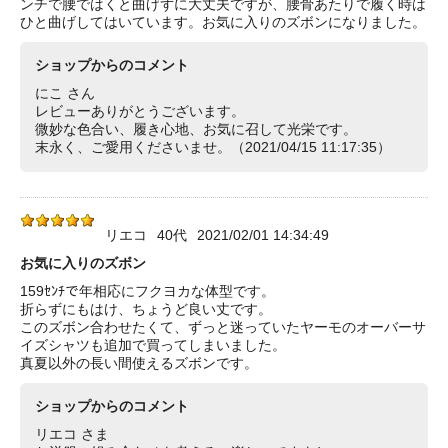
ンチで腰ではくと曲げずに大丈夫ですが、腰骨あたりで履く時は
ひと曲げしてはいています。お気に入りのズボンになりました。
ショップからのコメント
にこ さん
レビューありがとうございます。
微妙な色合い、履き心地、お気に召して光栄です。
末永く、ご愛用くださいませ。（2021/04/15 11:17:35）
リエコ
40代
2021/02/01 14:34:49
お気に入りのズボン
159ｾﾝﾁで年相応にフクヨカな体型です。
折らずにもはけ、ちょうど良い丈です。
このズボン合わせたくて、ずっと迷っていたヤーモのオーバーサ
イズシャツも追加で買ってしまいました。
真夏以外の長い間使えるズボンです。
ショップからのコメント
リエコ さま