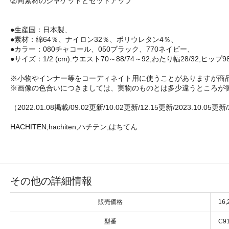
②同素材のジャケットとセットアップ
●生産国：日本製、
●素材：綿64％、ナイロン32％、ポリウレタン4％、
●カラー：080チャコール、050ブラック、770ネイビー、
●サイズ：1/2 (cm):ウエスト70～88/74～92,わたり幅28/32,ヒップ98/11
※小物やインナー等をコーディネイト用に使うことがありますが商
※画像の色合いにつきましては、実物のものとは多少違うところが
（2022.01.08掲載/09.02更新/10.02更新/12.15更新/2023.10.05更新/
HACHITEN,hachiten,ハチテン,はちてん
その他の詳細情報
販売価格
16
型番
C9