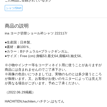
この商品に登録されているタグ
シャツ/Shirt
商品の説明
ina ヨーク切替ショール衿シャツ 222117/
●生産国：日本製、
●素材：麻100％、
●カラー：Bナチュラル×ブラックギンガム、
●サイズ：Free (cm):身幅53,着丈64,肩幅43,袖丈56、
※小物やインナー等をコーディネイト用に使うことがありますが
商品には含まれませんのでご了承下さい。
※画像の色合いにつきましては、実物のものとは多少違うところ
が御座います。又、お客様がお使いのモニターによっては見え方
が異なる場合がございます。予めご了承ください。
（2022.06.29掲載）
HACHITEN,hachiten,ハチテン,はちてん