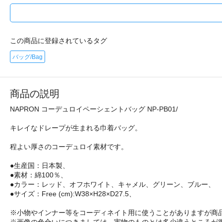
この商品に登録されているタグ
バッグ/Bag
商品の説明
NAPRON コーデュロイペーシェントバッグ NP-PB01/
キレイなドレープが生まれる巾着バッグ。
程よい厚さのコーデュロイ素材です。
●生産国：日本製、
●素材：綿100％、
●カラー：レッド、オフホワイト、キャメル、グリーン、ブルー、
●サイズ：Free (cm):W38×H28×D27.5、
※小物やインナー等をコーディネイト用に使うことがありますが商
※画像の色合いにつきましては、実物のものとは多少違うところが