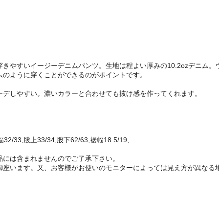
きやすいイージーデニムパンツ。生地は程よい厚みの10.2ozデニム
ムのように穿くことができるのがポイントです。
ーデしやすい。濃いカラーと合わせても抜け感を作ってくれます。
2/33,股上33/34,股下62/63,裾幅18.5/19、
品には含まれませんのでご了承下さい。
御座います。又、お客様がお使いのモニターによっては見え方が異なる