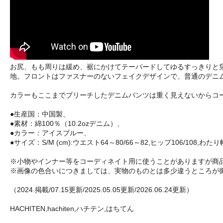
お尻、もも周りは緩め、裾にかけてテーパードしてゆるすっきりと穿
地。フロントはファスナーのないフェイクデザインで、普通のデニ
カラーもここまでブリーチしたデニムパンツは重く見えないからコ
●生産国：中国製、
●素材：綿100％（10.2ozデニム）、
●カラー：アイスブルー、
●サイズ：S/M (cm):ウエスト64～80/66～82,ヒップ106/108,わたり幅3
※小物やインナー等をコーディネイト用に使うことがありますが商
※画像の色合いにつきましては、実物のものとは多少違うところが
（2024.掲載/07.15更新/2025.05.05更新/2026.06.24更新）
HACHITEN,hachiten,ハチテン,はちてん