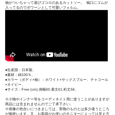
袖がついちゃって遊びゴコロのあるカットソー。 袖口にゴムが
入ってるのでポワーンとして可愛いフォルム。
●生産国：日本製、
●素材：綿100％、
●カラー（ボディ×袖）：ホワイト×サックスブルー、チャコール
×ネイビー、
●サイズ：Free (cm):身幅60,着丈61,裄丈56、
※小物やインナー等をコーディネイト用に使うことがありますが
商品には含まれませんのでご了承下さい。
※画像の色合いにつきましては、実物のものとは多少違うところ
が御座います。又、お客様がお使いのモニターによっては見え方