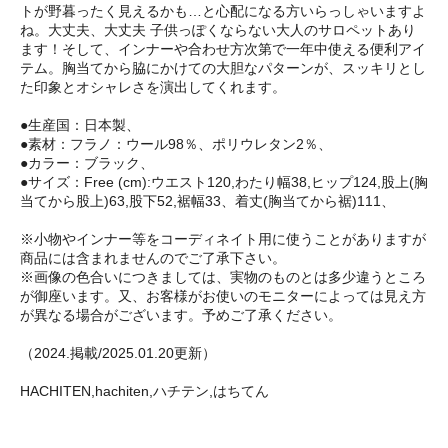
トが野暮ったく見えるかも…と心配になる方いらっしゃいますよ
ね。大丈夫、大丈夫 子供っぽくならない大人のサロペットあり
ます！そして、インナーや合わせ方次第で一年中使える便利アイ
テム。胸当てから脇にかけての大胆なパターンが、スッキリとし
た印象とオシャレさを演出してくれます。
●生産国：日本製、
●素材：フラノ：ウール98％、ポリウレタン2％、
●カラー：ブラック、
●サイズ：Free (cm):ウエスト120,わたり幅38,ヒップ124,股上(胸
当てから股上)63,股下52,裾幅33、着丈(胸当てから裾)111、
※小物やインナー等をコーディネイト用に使うことがありますが
商品には含まれませんのでご了承下さい。
※画像の色合いにつきましては、実物のものとは多少違うところ
が御座います。又、お客様がお使いのモニターによっては見え方
が異なる場合がございます。予めご了承ください。
（2024.掲載/2025.01.20更新）
HACHITEN,hachiten,ハチテン,はちてん