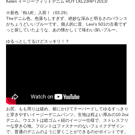
Kelen イージーフィットデニム ROY LKL23HPT2013/
※新色「BLUE」入荷！（03.29）
Theデニム色。色落ちしすぎず、絶妙な深みと明るさのバランス
がちょうどいいブルーです。個人的に昔、Levi's 501の古着でず
っと探していたような、あの懐かしくて味わい深いブルー。
ゆるっとしてるけどスッキリ！？
お尻、もも周りは緩め、裾にかけてテーパードしてゆるすっきり
と穿きやすいイージーデニムパンツ。生地は程よい厚みの10.2oz
デニム。ウエストは総ゴム＋紐のイージー仕様で、ストレスフリ
ーな穿き心地。フロントはファスナーのないフェイクデザイン
で、普通のデニムのように穿くことができるのがポイントです。