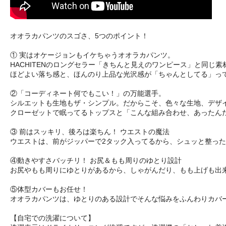
オオラカパンツのスゴさ、5つのポイント！
① 実はオケージョンもイケちゃうオオラカパンツ。
HACHITENのロングセラー「きちんと見えのワンピース」と同
ほどよい落ち感と、ほんのり上品な光沢感が「ちゃんとしてる」っ
②「コーディネート何でもこい！」の万能選手。
シルエットも生地もザ・シンプル。だからこそ、色々な生地、デザ
クローゼットで眠ってるトップスと「こんな組み合わせ、あったん
③ 前はスッキリ、後ろは楽ちん！ ウエストの魔法
ウエストは、前がジッパーで2タック入ってるから、シュッと整っ
④動きやすさバッチリ！ お尻＆もも周りのゆとり設計
お尻やもも周りにゆとりがあるから、しゃがんだり、もも上げも出
⑤体型カバーもお任せ！
オオラカパンツは、ゆとりのある設計でそんな悩みをふんわりカバ
【自宅での洗濯について】