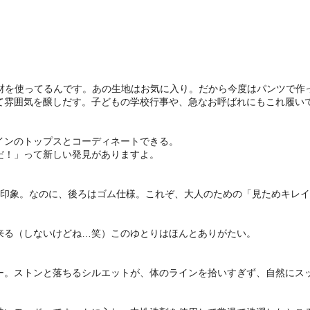
じ素材を使ってるんです。あの生地はお気に入り。だから今度はパンツで作
て雰囲気を醸しだす。子どもの学校行事や、急なお呼ばれにもこれ履い
インのトップスとコーディネートできる。
だ！」って新しい発見がありますよ。
た印象。なのに、後ろはゴム仕様。これぞ、大人のための「見ためキレ
来る（しないけどね…笑）このゆとりはほんとありがたい。
ー。ストンと落ちるシルエットが、体のラインを拾いすぎず、自然にス