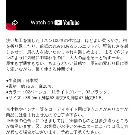
洗い加工を施したリネン100％の生地は、ほどよい柔らかさ。袖
を折り返したり、前裾の丸みのあるシルエットが、堅苦しさを感
じさせず、肩の力を抜いたおしゃれを楽しめます。 まるでGジャ
ンのように気軽に羽織れるのに、大人の品をそっと宿す一着。
厚すぎず薄すぎない、ちょうどいい質感で、季節の変わり目に寄
り添いながら、長く使える仲間です。
●生産国：日本製、
●素材：綿75％、麻25％、
●カラー：02ベージュ、11ライトグレー、03ブラック、
●サイズ：38 (cm):身幅53,着丈63,肩幅47,袖丈51.5、
※小物やインナー等をコーディネイト用に使うことがありますが
商品には含まれませんのでご了承下さい。
※画像の色合いにつきましては、実物のものとは多少違うところ
が御座います。又、お客様がお使いのモニターによっては見え方
が異なる場合がございます。予めご了承ください。