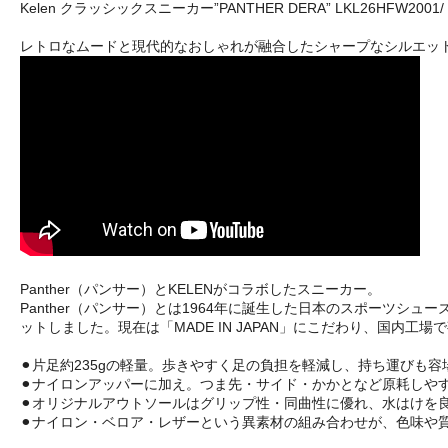
Kelen クラッシックスニーカー”PANTHER DERA” LKL26HFW2001/
レトロなムードと現代的なおしゃれが融合したシャープなシルエッ
Panther（パンサー）とKELENがコラボしたスニーカー。
Panther（パンサー）とは1964年に誕生した日本のスポーツシ
ットしました。現在は「MADE IN JAPAN」にこだわり、国内
⚫︎片足約235gの軽量。歩きやすく足の負担を軽減し、持ち運びも
⚫︎ナイロンアッパーに加え。つま先・サイド・かかとなど原耗しや
⚫︎オリジナルアウトソールはグリップ性・同曲性に優れ、水はけを
⚫︎ナイロン・ベロア・レザーという異素材の組み合わせが、色味や