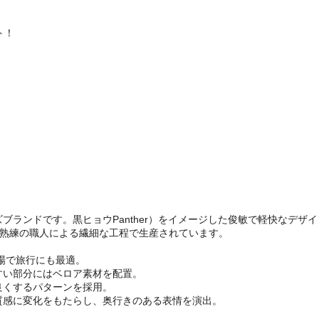
ト！
ューズブランドです。黒ヒョウPanther）をイメージした俊敏で軽快なデ
工場で熟練の職人による繊細な工程で生産されています。
容場で旅行にも最適。
すい部分にはベロア素材を配置。
良くするパターンを採用。
質感に変化をもたらし、奥行きのある表情を演出。