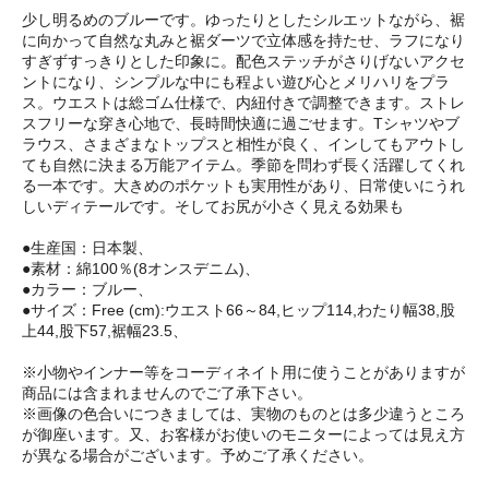
少し明るめのブルーです。ゆったりとしたシルエットながら、裾
に向かって自然な丸みと裾ダーツで立体感を持たせ、ラフになり
すぎずすっきりとした印象に。配色ステッチがさりげないアクセ
ントになり、シンプルな中にも程よい遊び心とメリハリをプラ
ス。ウエストは総ゴム仕様で、内紐付きで調整できます。ストレ
スフリーな穿き心地で、長時間快適に過ごせます。Tシャツやブ
ラウス、さまざまなトップスと相性が良く、インしてもアウトし
ても自然に決まる万能アイテム。季節を問わず長く活躍してくれ
る一本です。大きめのポケットも実用性があり、日常使いにうれ
しいディテールです。そしてお尻が小さく見える効果も
●生産国：日本製、
●素材：綿100％(8オンスデニム)、
●カラー：ブルー、
●サイズ：Free (cm):ウエスト66～84,ヒップ114,わたり幅38,股
上44,股下57,裾幅23.5、
※小物やインナー等をコーディネイト用に使うことがありますが
商品には含まれませんのでご了承下さい。
※画像の色合いにつきましては、実物のものとは多少違うところ
が御座います。又、お客様がお使いのモニターによっては見え方
が異なる場合がございます。予めご了承ください。