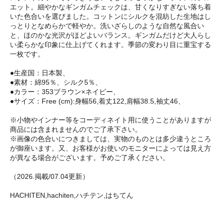
エット。細やかなギンガムチェックは、甘くなりすぎない落ち着
いた色合いを選びました。コットンにシルクを混紡した生地はし
っとりとなめらかで軽やか。洗いざらしのような自然な風合い
と、ほのかな光沢がほどよいバランス。ギンガムだけど大人らし
い柔らかな印象に仕上げてくれます。季節の変わり目に重宝する
一枚です。
●生産国：日本製、
●素材：綿95％、シルク5％、
●カラー：353ブラウン×ネイビー、
●サイズ：Free (cm):身幅56,着丈122,肩幅38.5,袖丈46、
※小物やインナー等をコーディネイト用に使うことがありますが
商品には含まれませんのでご了承下さい。
※画像の色合いにつきましては、実物のものとは多少違うところ
が御座います。又、お客様がお使いのモニターによっては見え方
が異なる場合がございます。予めご了承ください。
（2026.掲載/07.04更新）
HACHITEN,hachiten,ハチテン,はちてん