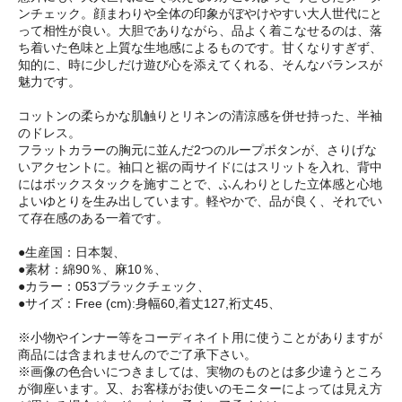
ンチェック。顔まわりや全体の印象がぼやけやすい大人世代にと
って相性が良い。大胆でありながら、品よく着こなせるのは、落
ち着いた色味と上質な生地感によるものです。甘くなりすぎず、
知的に、時に少しだけ遊び心を添えてくれる、そんなバランスが
魅力です。
コットンの柔らかな肌触りとリネンの清涼感を併せ持った、半袖
のドレス。
フラットカラーの胸元に並んだ2つのループボタンが、さりげな
いアクセントに。袖口と裾の両サイドにはスリットを入れ、背中
にはボックスタックを施すことで、ふんわりとした立体感と心地
よいゆとりを生み出しています。軽やかで、品が良く、それでい
て存在感のある一着です。
●生産国：日本製、
●素材：綿90％、麻10％、
●カラー：053ブラックチェック、
●サイズ：Free (cm):身幅60,着丈127,裄丈45、
※小物やインナー等をコーディネイト用に使うことがありますが
商品には含まれませんのでご了承下さい。
※画像の色合いにつきましては、実物のものとは多少違うところ
が御座います。又、お客様がお使いのモニターによっては見え方