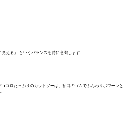
見える」 というバランスを特に意識します。
びゴコロたっぷりのカットソーは、袖口のゴムでふんわりポワーンと
た。