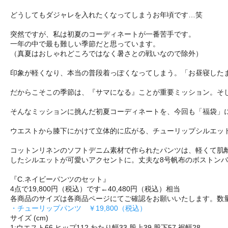
どうしてもダジャレを入れたくなってしまうお年頃です…笑
突然ですが、私は初夏のコーディネートが一番苦手です。
一年の中で最も難しい季節だと思っています。
（真夏はおしゃれどころではなく暑さとの戦いなので除外）
印象が軽くなり、本当の普段着っぽくなってしまう。「お昼寝した
だからこそこの季節は、『サマになる』ことが重要ミッション。そ
そんなミッションに挑んだ初夏コーディネートを、今回も「福袋」
ウエストから膝下にかけて立体的に広がる、チューリップシルエッ
コットンリネンのソフトデニム素材で作られたパンツは、軽くて肌
したシルエットが可愛いアクセントに。丈夫な8号帆布のボストン
『C.ネイビーパンツのセット』
4点で19,800円（税込）です←40,480円（税込）相当
各商品のサイズは各商品ページにてご確認をお願いいたします。数
・チューリップパンツ ￥19,800（税込）
サイズ (cm)
1:ウエスト66,ヒップ112,わたり幅33,股上39,股下57,裾幅28、