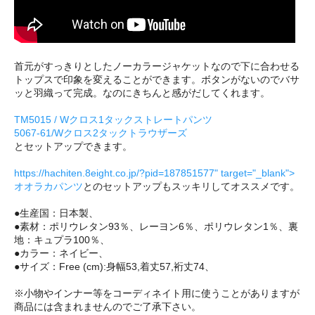
首元がすっきりとしたノーカラージャケットなので下に合わせる
トップスで印象を変えることができます。ボタンがないのでバサ
ッと羽織って完成。なのにきちんと感がだしてくれます。
TM5015 / Wクロス1タックストレートパンツ
5067-61/Wクロス2タックトラウザーズ
とセットアップできます。
https://hachiten.8eight.co.jp/?pid=187851577" target="_blank">
オオラカパンツ
とのセットアップもスッキリしてオススメです。
●生産国：日本製、
●素材：ポリウレタン93％、レーヨン6％、ポリウレタン1％、裏
地：キュプラ100％、
●カラー：ネイビー、
●サイズ：Free (cm):身幅53,着丈57,裄丈74、
※小物やインナー等をコーディネイト用に使うことがありますが
商品には含まれませんのでご了承下さい。