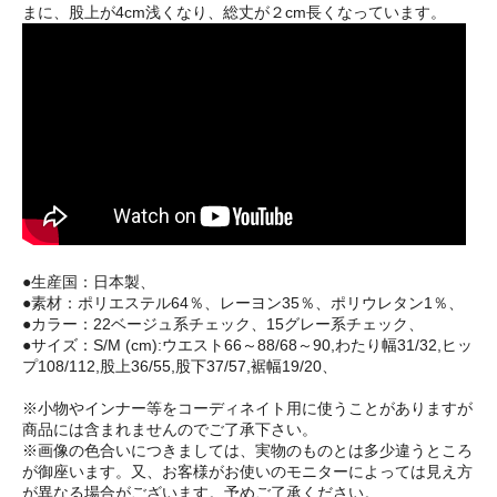
まに、股上が4cm浅くなり、総丈が２cm長くなっています。
●生産国：日本製、
●素材：ポリエステル64％、レーヨン35％、ポリウレタン1％、
●カラー：22ベージュ系チェック、15グレー系チェック、
●サイズ：S/M (cm):ウエスト66～88/68～90,わたり幅31/32,ヒッ
プ108/112,股上36/55,股下37/57,裾幅19/20、
※小物やインナー等をコーディネイト用に使うことがありますが
商品には含まれませんのでご了承下さい。
※画像の色合いにつきましては、実物のものとは多少違うところ
が御座います。又、お客様がお使いのモニターによっては見え方
が異なる場合がございます。予めご了承ください。