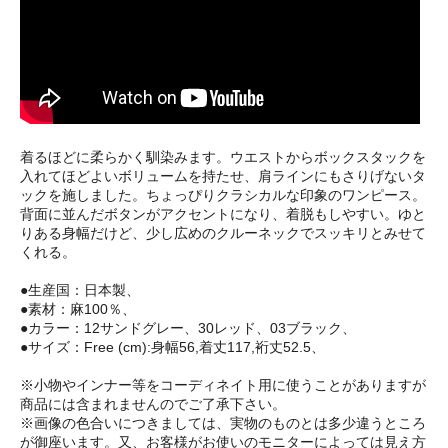
着るほどに柔らかく馴染みます。ウエストからボックスタックを
入れてほどよいボリュームを持たせ、肩ラインにもさりげないタ
ックを施しました。ちょっぴりクラシカルな印象のワンピース。
背面に並んだボタンがアクセントになり、着脱もしやすい。ゆと
りある身幅だけど、少し広めのクルーネックでスッキリとみせて
くれる。
●生産国：日本製、
●素材：麻100％、
●カラー：12サンドグレー、30レッド、03ブラック、
●サイズ：Free (cm):身幅56,着丈117,裄丈52.5、
※小物やインナー等をコーディネイト用に使うことがありますが
商品には含まれませんのでご了承下さい。
※画像の色合いにつきましては、実物のものとは多少違うところ
が御座います。又、お客様がお使いのモニターによっては見え方