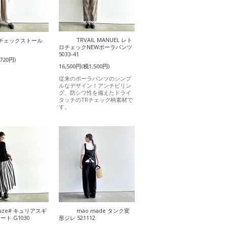
TRVAIL MANUEL レト
) チェックストール
ロチェックNEWポーラパンツ
5033-41
720円)
16,500円(税1,500円)
従来のポーラパンツのシンプ
ルなデザイン！アンチピリン
グ、防シワ性を備えたドライ
タッチのTRチェック柄素材で
す。
uze# キュリアスギ
mao made タンク変
ト G1030
形ジレ 521112