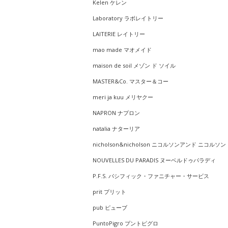
Kelen ケレン
Laboratory ラボレイトリー
LAITERIE レイトリー
mao made マオメイド
maison de soil メゾン ド ソイル
MASTER&Co. マスター＆コー
meri ja kuu メリヤクー
NAPRON ナプロン
natalia ナターリア
nicholson&nicholson ニコルソンアンド ニコルソン
NOUVELLES DU PARADIS ヌーベルドゥパラディ
P.F.S. パシフィック・ファニチャー・サービス
prit プリット
pub ピューブ
PuntoPigro プントピグロ