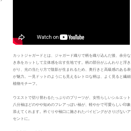
カットジャガードとは、ジャガード織りで柄を織り込んだ後、余分な
き糸をカットして立体感を出す生地です。柄の部分がふんわりと浮き
がり、光の当たり方で陰影が生まれるため、奥行きと高級感のある表
が魅力。一見ドットのようにも見えるレトロな柄は、よく見ると繊細
植物モチーフ。
ウエストで切り替わるたっぷりのプリーツが、女性らしいシルエット
八分袖ほどのやや短めのフレアっぽい袖が、軽やかで可愛らしい印象
添えてくれます。衿ぐりや袖口に施されたパイピングがさりげないア
セントに。