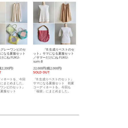
A.グレーワンピのセ
『B.生成りベストのセ
マになる夏服セット
ット』サマになる夏服セット
にね FUKU-
／サマーだけにね FUKU-
sum-B
税2,200円)
22,000円(税2,000円)
T
SOLD OUT
ディネートを、今回
『B.生成りベストのセット』
」にまとめました。
サマになる夏服セット 初夏
ーワンピのセット』
コーディネートを、今回も
る夏服セット
「福袋」にまとめました。