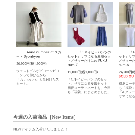
Anne number of スカ
『C.ネイビーパンツの
『
ート Byonbyon
セット』サマになる夏服セッ
ット』サ
ト／サマーだけにね FUKU-
／サマーだけ
20,900円(税1,900円)
sum-C
sum-A
ウエストゴムがビヨーンビヨ
19,800円(税1,800円)
24,200円(
ーンって伸びるから
SOLD OU
「Byonbyon」と名付けたス
『C.ネイビーパンツのセッ
カート。
ト』サマになる夏服セット
初夏コー
初夏コーディネートを、今回
も「福袋
も「福袋」にまとめました。
『A.グレ
サマにな
今週の入荷商品［New Items］
NEWアイテム入荷いたしました！