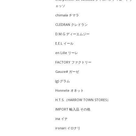
ェッソ
chimala チマラ
CLEDRAN クレドラン
D.M.G ディーエムジー
E.E.L イール
en Lille リーレ
FACTORY ファクトリー
Gauze# ガーゼ
(g) グラム
Honnete オネット
H.T.S.（HARROW TOWN STORES）
IMPORT 輸入品 その他
ina イナ
ironari イロナリ