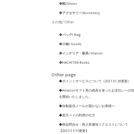
◆靴/Shoes
◆アクセサリー/Accessory
その他/ Other
◆バッグ/ Bag
◆小物/ Goods
◆インテリア・家具/ Interior
◆HACHITEN Books
Other page
◆ポイントサービスについて（2021.01.28更新）
◆Amazonギフト券の残高を使ったお支払いへの
を開始いたしました。
◆自動返信メールが届かないお客様へ
◆楽天ペイの利用の仕方
◆商品問合せ・再入荷通知リクエストについて
【2021/11/15更新】