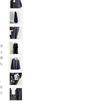
浮
上
情
な
。
を
ク