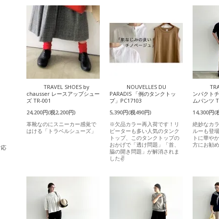
TRAVEL SHOES by
NOUVELLES DU
TR
chausser レースアップシュー
PARADIS 「例のタンクトッ
ンパクト
ズ TR-001
プ」PC17103
ムパンツ T
24,200円(税2,200円)
5,390円(税490円)
14,300円(
革靴なのにスニーカー感覚で
※欠品カラー再入荷です！リ
絶妙なカ
はける「トラベルシューズ」
ピーターも多い人気のタンク
ルーも登
トップ、このタンクトップの
トに華や
おかげで「透け問題」「首、
方にお勧
対応
脇の開き問題」が解消されま
した✌️