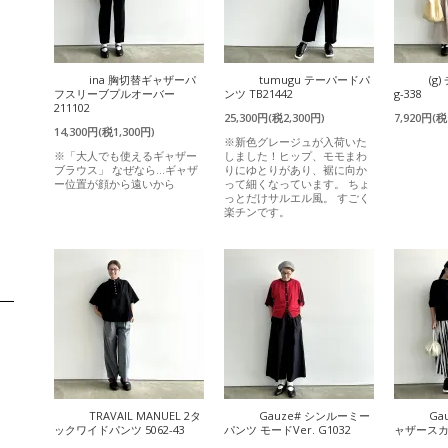
ina 胸切替ギャザーパ
tumugu テーパードパ
(g
フスリーブプルオーバー
ンツ TB21442
g-338
211102
25,300円(税2,300円)
7,920円(税
14,300円(税1,300円)
※新色グレージュが入荷いた
※「大人でも使えるギャザー
しました！ヒップ、モモまわ
ブラウス」 なぜなら…ギャザ
りにゆとりがあり、裾に向か
ー位置が顔から遠いから
って細くなっています。 ちょ
っとだけサルエル風。 すごく
楽チンです。
TRAVAIL MANUEL 2タ
Gauze# シンルーミー
Ga
ックワイドパンツ 5062-43
パンツ モードVer. G1032
ャザースカー