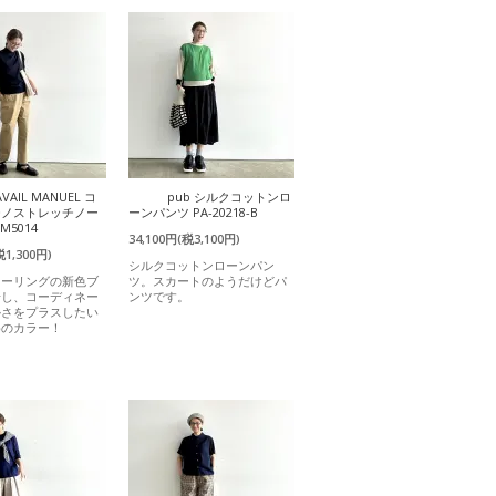
AVAIL MANUEL コ
pub シルクコットンロ
チノストレッチノー
ーンパンツ PA-20218-B
M5014
34,100円(税3,100円)
税1,300円)
シルクコットンローンパン
ラーリングの新色ブ
ツ。スカートのようだけどパ
場し、コーディネー
ンツです。
かさをプラスしたい
めのカラー！