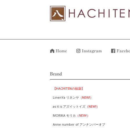
【HACHITENの福袋】
LinenYa リネンヤ
（NEW!）
as it is アズイットイズ
（NEW!）
MORIKA モリカ
（NEW!）
Anne number of アンナンバーオブ