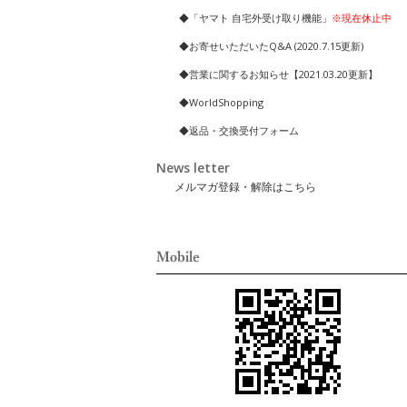
◆「ヤマト 自宅外受け取り機能」
※現在休止中
◆お寄せいただいたQ&A (2020.7.15更新)
◆営業に関するお知らせ【2021.03.20更新】
◆WorldShopping
◆返品・交換受付フォーム
News letter
メルマガ登録・解除はこちら