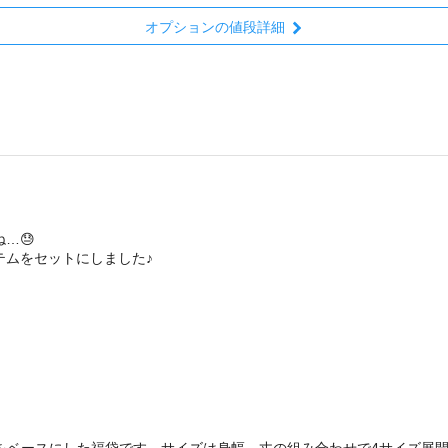
オプションの値段詳細
…😓
テムをセットにしました♪
ス」をベースにした福袋です。サイズは身幅、丈の組み合わせで4サイズ