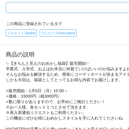
この商品に登録されているタグ
ジャケット/Jacket
ワンピース/one-piece
商品の説明
✨【きちんと見えのおめかし福袋】販売開始✨
卒業式、入学式、およばれ本当に何着ていけばいいのか悩みますよね
そんなお悩みを解決するため、簡単にコーディネートが決まるアイ
しかも今回は、福袋としてとってもお得な内容でお届けします。
⭐️販売開始：1月5日（月）10:00～
⭐️価格：33000円（税3000円）
⭐️数に限りがありますので、お早めにご検討ください！
※お一人様、各セット１つとさせて頂きます。
※再入荷通知リクエストもご利用ください。
この機会にぜひお得におめかしスタイルを手に入れてくださいね
HACHITENの定番とても使いやすい「きちんと見えのワンピー