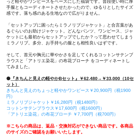
っと軽やかワンピースをベースにした福袋です。普段使い時に厚
手服ともコーディネートさせたかったので、ゆるりとしたサイズ
感です。落ち感のある生地なので広がりません。
「セットアップに困ったらミラノリブジャケット」と合言葉があ
るぐらいのお助けジャケット。どんなパンツ、ワンピース、ジャ
ケットにも最初からセットアップでしたか？って思わせてしまう
ミラノリブ。多分、お手持ちの服とも相性良いはずです。
そして、首元や胸元に華やかさを足してくれるコットンサテンブ
ラウスと「アトリエ染花」の布花ブローチ をコーディネートし
てみました。
⚫️
『きちんと見えの軽やかBセット』￥62,480→￥33,000（10セ
ット）
きちんと見えのちょっと軽やかワンピース￥20,900円（税1900
円）
ミラノリブジャケット￥16,280円（税1480円）
コットンサテンブラウス￥17,600円（税1600円）
「アトリエ染花」の布花ブローチ ￥7,700円（税700円）
※こちらの商品は、返品・交換対応ができない商品です。各商品
のサイズのご確認をお願いいたします。