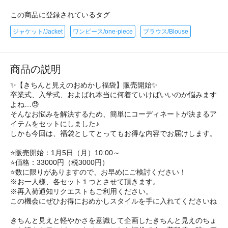
この商品に登録されているタグ
ジャケット/Jacket
ワンピース/one-piece
ブラウス/Blouse
商品の説明
✨【きちんと見えのおめかし福袋】販売開始✨
卒業式、入学式、およばれ本当に何着ていけばいいのか悩みます
よね…😓
そんなお悩みを解決するため、簡単にコーディネートが決まるア
イテムをセットにしました♪
しかも今回は、福袋としてとってもお得な内容でお届けします。
⭐️販売開始：1月5日（月）10:00～
⭐️価格：33000円（税3000円）
⭐️数に限りがありますので、お早めにご検討ください！
※お一人様、各セット１つとさせて頂きます。
※再入荷通知リクエストもご利用ください。
この機会にぜひお得におめかしスタイルを手に入れてくださいね
きちんと見えと軽やかさを意識して企画したきちんと見えのちょ