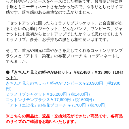
っと軽やかワンピースをベースにした福袋です。普段使い時に厚
手服ともコーディネートさせたかったので、ゆるりとしたサイズ
感です。落ち感のある生地なので広がりません。
「セットアップに困ったらミラノリブジャケット」と合言葉があ
るぐらいのお助けジャケット。どんなパンツ、ワンピース、ジャ
ケットにも最初からセットアップでしたか？って思わせてしまう
ミラノリブ。多分、お手持ちの服とも相性良いはずです。
そして、首元や胸元に華やかさを足してくれるコットンサテンブ
ラウスと「アトリエ染花」の布花ブローチ をコーディネートし
てみました。
⚫️
『きちんと見えの軽やかBセット』￥62,480→￥33,000（10セ
ット）
きちんと見えのちょっと軽やかワンピース￥20,900円（税1900
円）
ミラノリブジャケット￥16,280円（税1480円）
コットンサテンブラウス￥17,600円（税1600円）
「アトリエ染花」の布花ブローチ ￥7,700円（税700円）
※こちらの商品は、返品・交換対応ができない商品です。各商品
のサイズのご確認をお願いいたします。