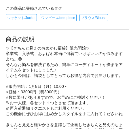
この商品に登録されているタグ
ジャケット/Jacket
ワンピース/one-piece
ブラウス/Blouse
商品の説明
✨【きちんと見えのおめかし福袋】販売開始✨
卒業式、入学式、およばれ本当に何着ていけばいいのか悩みます
よね…😓
そんなお悩みを解決するため、簡単にコーディネートが決まるア
イテムをセットにしました♪
しかも今回は、福袋としてとってもお得な内容でお届けします。
⭐️販売開始：1月5日（月）10:00～
⭐️価格：33000円（税3000円）
⭐️数に限りがありますので、お早めにご検討ください！
※お一人様、各セット１つとさせて頂きます。
※再入荷通知リクエストもご利用ください。
この機会にぜひお得におめかしスタイルを手に入れてくださいね
きちんと見えと軽やかさを意識して企画したきちんと見えのちょ