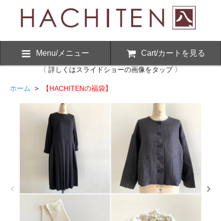
Menu/メニュー
Cart/カートを見る
〈 詳しくはスライドショーの画像をタップ 〉
ホーム
>
【HACHITENの福袋】