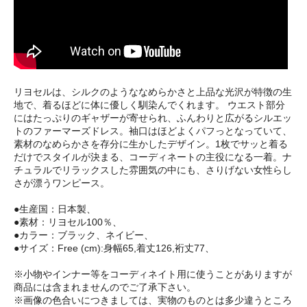
リヨセルは、シルクのようななめらかさと上品な光沢が特徴の生
地で、着るほどに体に優しく馴染んでくれます。 ウエスト部分
にはたっぷりのギャザーが寄せられ、ふんわりと広がるシルエッ
トのファーマーズドレス。袖口はほどよくパフっとなっていて、
素材のなめらかさを存分に生かしたデザイン。1枚でサッと着る
だけでスタイルが決まる、コーディネートの主役になる一着。ナ
チュラルでリラックスした雰囲気の中にも、さりげない女性らし
さが漂うワンピース。
●生産国：日本製、
●素材：リヨセル100％、
●カラー：ブラック、ネイビー、
●サイズ：Free (cm):身幅65,着丈126,裄丈77、
※小物やインナー等をコーディネイト用に使うことがありますが
商品には含まれませんのでご了承下さい。
※画像の色合いにつきましては、実物のものとは多少違うところ