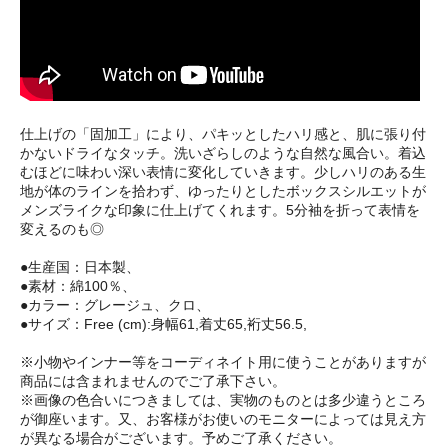
仕上げの「固加工」により、パキッとしたハリ感と、肌に張り付
かないドライなタッチ。洗いざらしのような自然な風合い。着込
むほどに味わい深い表情に変化していきます。少しハリのある生
地が体のラインを拾わず、ゆったりとしたボックスシルエットが
メンズライクな印象に仕上げてくれます。5分袖を折って表情を
変えるのも◎
●生産国：日本製、
●素材：綿100％、
●カラー：グレージュ、クロ、
●サイズ：Free (cm):身幅61,着丈65,裄丈56.5,
※小物やインナー等をコーディネイト用に使うことがありますが
商品には含まれませんのでご了承下さい。
※画像の色合いにつきましては、実物のものとは多少違うところ
が御座います。又、お客様がお使いのモニターによっては見え方
が異なる場合がございます。予めご了承ください。