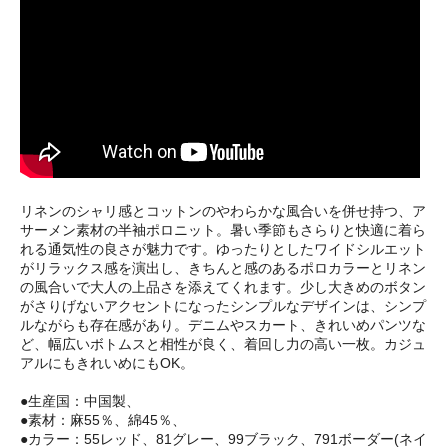
リネンのシャリ感とコットンのやわらかな風合いを併せ持つ、ア
サーメン素材の半袖ポロニット。暑い季節もさらりと快適に着ら
れる通気性の良さが魅力です。ゆったりとしたワイドシルエット
がリラックス感を演出し、きちんと感のあるポロカラーとリネン
の風合いで大人の上品さを添えてくれます。少し大きめのボタン
がさりげないアクセントになったシンプルなデザインは、シンプ
ルながらも存在感があり。デニムやスカート、きれいめパンツな
ど、幅広いボトムスと相性が良く、着回し力の高い一枚。カジュ
アルにもきれいめにもOK。
●生産国：中国製、
●素材：麻55％、綿45％、
●カラー：55レッド、81グレー、99ブラック、791ボーダー(ネイ