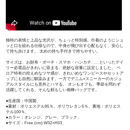
独特の表情と上品な光沢が、ちょっと特別感。巾着のようにシュ
ッと口を絞れる仕様なので、中身が飛び出す心配もなく、安心し
て持ち歩けます。 太めの持ち手付きで持ちやすい。
サイズは、お財布・ポーチ・スマホ・ハンカチ……といったデイ
リー必需品がきれいに収まる、絶妙な容量に設定しました。 ベ
ロア特有の控えめなツヤ感が、きれいめなワンピースやセットア
ップにも自然に馴染みます。一方でデニム×スニーカーのカジュ
アルスタイルにも意外とハマる。 オンもオフも、季節を問わず
活躍してくれる、そんな頼もしい相棒バッグです。
●生産国：中国製、
●素材：ポリエステル95％、ポリウレタン5％、裏地：ポリエス
テル100％、
●カラー：オレンジ、グレー、ブラック、
●サイズ：Free (cm):W32×H33、