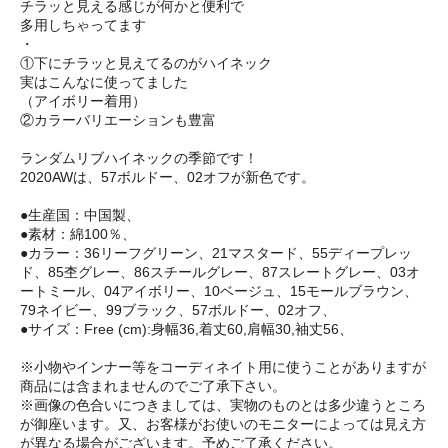
チラッと見える感じが何かと便利で
多用しちゃってます
・
①下にチラッと見えてるのがハイネック
実はこんなに使ってました
（アイボリー着用）
②カラーバリエーションも豊富
ランダムリブハイネックの季節です！
2020AWは、57ボルドー、02オフが新色です。
●生産国：中国製、
●素材：綿100％、
●カラー：36リーフグリーン、21マスタード、55ディープレッ
ド、85杢グレー、86スチールグレー、87スレートグレー、03オ
ートミール、04アイボリー、10ベージュ、15モールブラウン、
79ネイビー、99ブラック、57ボルドー、02オフ、
●サイズ：Free (cm):身幅36,着丈60,肩幅30,袖丈56、
※小物やインナー等をコーディネイト用に使うことがありますが
商品には含まれませんのでご了承下さい。
※画像の色合いにつきましては、実物のものとは多少違うところ
が御座います。又、お客様がお使いのモニターによっては見え方
が異なる場合がございます。予めご了承ください。