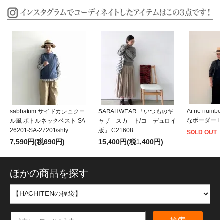
Anne numb
sabbatum サイドカシュクー
SARAHWEAR 「いつものギ
なボーダーT」 
ル風 ボトルネックベスト SA-
ャザ―スカ―ト/コ―デュロイ
26201-SA-27201/shfy
版」 C21608
SOLD OUT
7,590円(税690円)
15,400円(税1,400円)
ほかの商品を探す