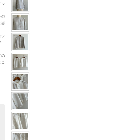
そっ
ンの
と思
のシ
で
ドの
とこ