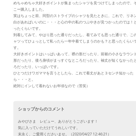
めちゃめちゃ大好きポイントが集まったシャツを見つけてしまったので、
こー購入しました。
実はちょっと前、同型のストライプのシャツを見たときに、これで、リネ
白があればいいのに・・・と心の中の私のつぶやきが見つかったのでは！
ったくらいです。
到着してみて、やはり思った通りだったし、着てみても思った通りで、こ
ャツってひょっとして私ったら一年中着てしまうのかも？と思ったくらい
す。
大好きポイントはいっぱいあって、襟の形だったり、前裾の小さなラウン
形だったり、後ろ身頃がまっすぐなところだったり、袖丈が短くなかった
ろだったり、いっぱいです。
ひとつだけワガママを言うとしたら、これで着丈があと３センチ短かった
ら・・・と。
絶対にインして着れないお年頃なので（苦笑）
ショップからのコメント
みやびさま レビュー、ありがとうございます！
気に入っていただけてうれしいです。
末永く、ご愛用くださいませ。（2020/04/27 12:46:21）