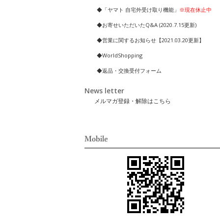
◆「ヤマト 自宅外受け取り機能」
※現在休止中
◆お寄せいただいたQ&A (2020.7.15更新)
◆営業に関するお知らせ【2021.03.20更新】
◆WorldShopping
◆返品・交換受付フォーム
News letter
メルマガ登録・解除はこちら