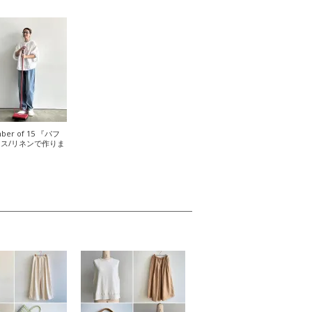
ber of 15 『パフ
ス/リネンで作りま