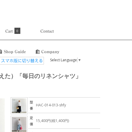
0
Select Language
▼
をわきまえた）「毎日のリネンシャツ」
型
HAC-014-013-shfy
番
定
15,400円(税1,400円)
価