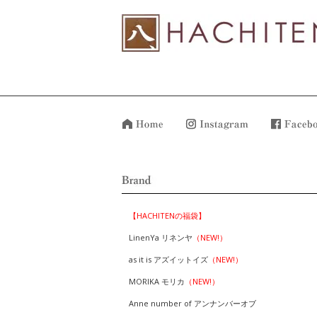
【HACHITENの福袋】
LinenYa リネンヤ
（NEW!）
as it is アズイットイズ
（NEW!）
MORIKA モリカ
（NEW!）
Anne number of アンナンバーオブ