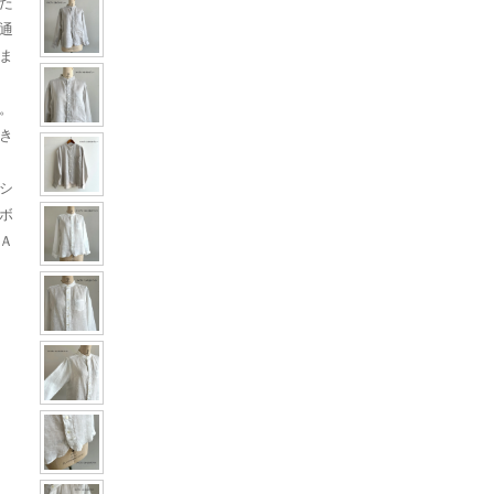
た
通
ま
。
き
シ
ボ
Ａ