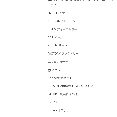
ェッソ
chimala チマラ
CLEDRAN クレドラン
D.M.G ディーエムジー
E.E.L イール
en Lille リーレ
FACTORY ファクトリー
Gauze# ガーゼ
(g) グラム
Honnete オネット
H.T.S.（HARROW TOWN STORES）
IMPORT 輸入品 その他
ina イナ
ironari イロナリ