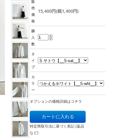
販
売
15,400円(税1,400円)
価
格
購
入
数
タ
イ
プ
カ
ラ
ー
オプションの価格詳細はコチラ
特定商取引法に基づく表記 (返品
など)