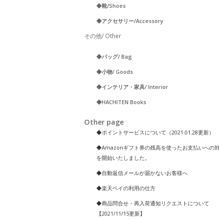
◆靴/Shoes
◆アクセサリー/Accessory
その他/ Other
◆バッグ/ Bag
◆小物/ Goods
◆インテリア・家具/ Interior
◆HACHITEN Books
Other page
◆ポイントサービスについて（2021.01.28更新）
◆Amazonギフト券の残高を使ったお支払いへの
を開始いたしました。
◆自動返信メールが届かないお客様へ
◆楽天ペイの利用の仕方
◆商品問合せ・再入荷通知リクエストについて
【2021/11/15更新】