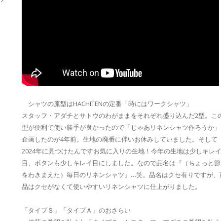
シャツの原型はHACHITENの定番「時にはワークシャツ」
スタッフ・アダチとサトウのわがままをそれぞれ盛り込んだ2型。こ
型が便利で使い勝手が良かったので「じゃあリネンシャツ作ろうか」
企画したのが4年前。生地の廃番に伴いお休みしていました。そして
2024年に見つけたんですお気に入りの生地！今年の生地は少しキレ
目、ボタンも少しキレイ目にしました。なので品名は『（ちょっと節
をわきまえた）毎日のリネンシャツ』…笑。品名はクセ有りですが、
品はクセがなくて使いやすいリネンシャツに仕上がりました。
「タイプＳ」「タイプＡ」のおさらい