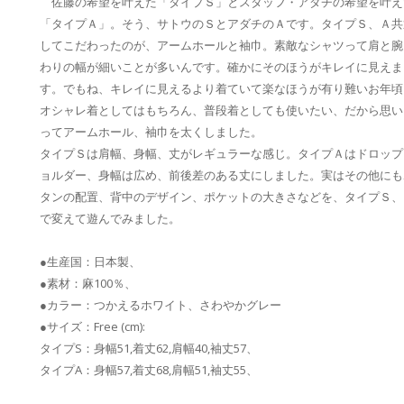
佐藤の希望を叶えた「タイプＳ」とスタッフ・アダチの希望を叶え
「タイプＡ」。そう、サトウのＳとアダチのＡです。タイプＳ、Ａ共
してこだわったのが、アームホールと袖巾。素敵なシャツって肩と腕
わりの幅が細いことが多いんです。確かにそのほうがキレイに見えま
す。でもね、キレイに見えるより着ていて楽なほうが有り難いお年頃
オシャレ着としてはもちろん、普段着としても使いたい、だから思い
ってアームホール、袖巾を太くしました。
タイプＳは肩幅、身幅、丈がレギュラーな感じ。タイプＡはドロップ
ョルダー、身幅は広め、前後差のある丈にしました。実はその他にも
タンの配置、背中のデザイン、ポケットの大きさなどを、タイプＳ、
で変えて遊んでみました。
●生産国：日本製、
●素材：麻100％、
●カラー：つかえるホワイト、さわやかグレー
●サイズ：Free (cm):
タイプS：身幅51,着丈62,肩幅40,袖丈57、
タイプA：身幅57,着丈68,肩幅51,袖丈55、