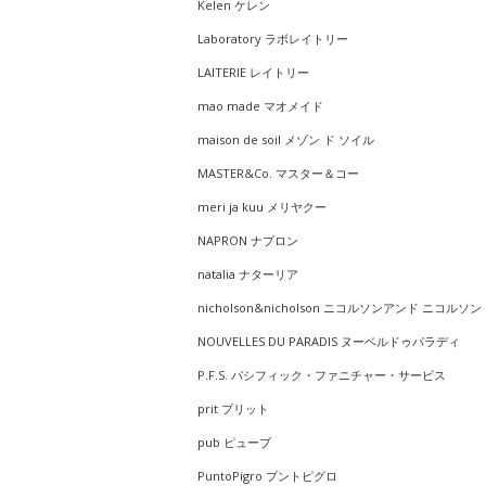
Kelen ケレン
Laboratory ラボレイトリー
LAITERIE レイトリー
mao made マオメイド
maison de soil メゾン ド ソイル
MASTER&Co. マスター＆コー
meri ja kuu メリヤクー
NAPRON ナプロン
natalia ナターリア
nicholson&nicholson ニコルソンアンド ニコルソン
NOUVELLES DU PARADIS ヌーベルドゥパラディ
P.F.S. パシフィック・ファニチャー・サービス
prit プリット
pub ピューブ
PuntoPigro プントピグロ