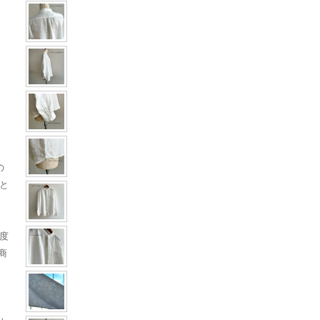
の
と
イ
度
商