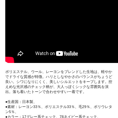
ポリエステル、ウール、レーヨンをブレンドした生地は、軽やか
でドライな質感が特徴。ハリとしなやかさのバランスがちょうど
良い。シワになりにくく、美しいシルエットをキープします。控
えめな光沢感のチェック柄が、大人っぽくシックな雰囲気を演
出。落ち着いたトーンで合わせやすい一着です。
●生産国：日本製、
●素材：レーヨン33％、ポリエステル33％、毛29％、ポリウレタ
ン5％、
●カラー：17グレー系チェック、78ネイビー系チェック、