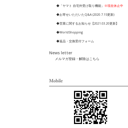
◆「ヤマト 自宅外受け取り機能」
※現在休止中
◆お寄せいただいたQ&A (2020.7.15更新)
◆営業に関するお知らせ【2021.03.20更新】
◆WorldShopping
◆返品・交換受付フォーム
News letter
メルマガ登録・解除はこちら