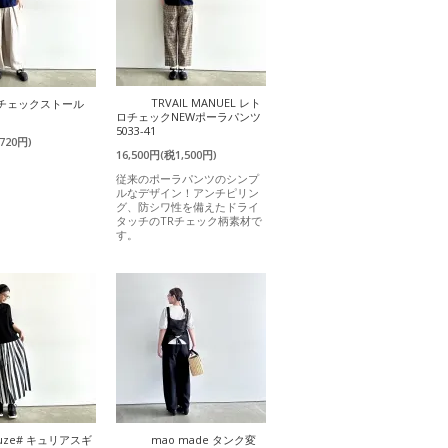
TRVAIL MANUEL レト
) チェックストール
ロチェックNEWポーラパンツ
5033-41
720円)
16,500円(税1,500円)
従来のポーラパンツのシンプ
ルなデザイン！アンチピリン
グ、防シワ性を備えたドライ
タッチのTRチェック柄素材で
す。
uze# キュリアスギ
mao made タンク変