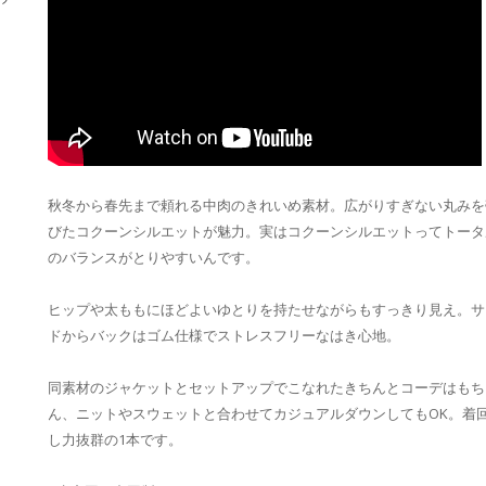
秋冬から春先まで頼れる中肉のきれいめ素材。広がりすぎない丸みを
びたコクーンシルエットが魅力。実はコクーンシルエットってトータ
のバランスがとりやすいんです。
ヒップや太ももにほどよいゆとりを持たせながらもすっきり見え。サ
ドからバックはゴム仕様でストレスフリーなはき心地。
同素材のジャケットとセットアップでこなれたきちんとコーデはもち
ん、ニットやスウェットと合わせてカジュアルダウンしてもOK。着
し力抜群の1本です。