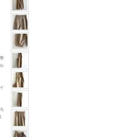
帯
ル
イ
ろ
回