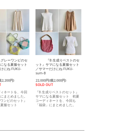
A.グレーワンピのセ
『B.生成りベストのセ
マになる夏服セット
ット』サマになる夏服セット
にね FUKU-
／サマーだけにね FUKU-
sum-B
税2,200円)
22,000円(税2,000円)
T
SOLD OUT
ディネートを、今回
『B.生成りベストのセット』
」にまとめました。
サマになる夏服セット 初夏
ーワンピのセット』
コーディネートを、今回も
る夏服セット
「福袋」にまとめました。