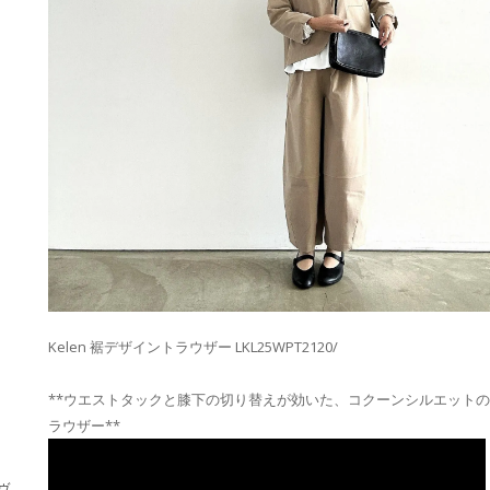
Kelen 裾デザイントラウザー LKL25WPT2120/
**ウエストタックと膝下の切り替えが効いた、コクーンシルエット
ラウザー**
・ヴ