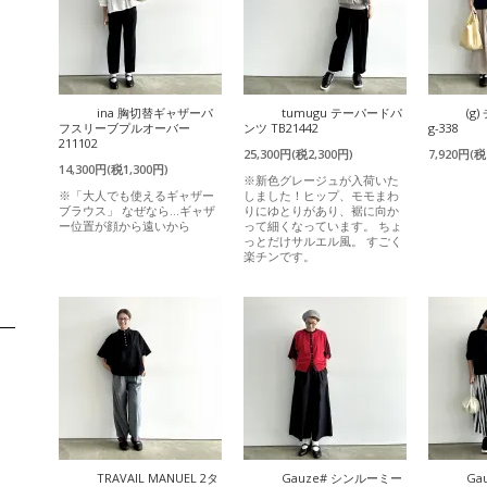
ina 胸切替ギャザーパ
tumugu テーパードパ
(g
フスリーブプルオーバー
ンツ TB21442
g-338
211102
25,300円(税2,300円)
7,920円(税
14,300円(税1,300円)
※新色グレージュが入荷いた
※「大人でも使えるギャザー
しました！ヒップ、モモまわ
ブラウス」 なぜなら…ギャザ
りにゆとりがあり、裾に向か
ー位置が顔から遠いから
って細くなっています。 ちょ
っとだけサルエル風。 すごく
楽チンです。
TRAVAIL MANUEL 2タ
Gauze# シンルーミー
Ga