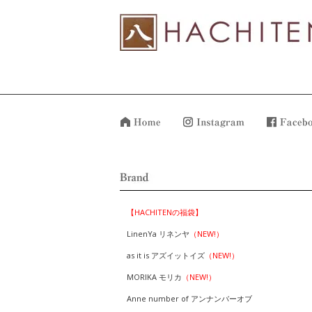
【HACHITENの福袋】
LinenYa リネンヤ
（NEW!）
as it is アズイットイズ
（NEW!）
MORIKA モリカ
（NEW!）
Anne number of アンナンバーオブ