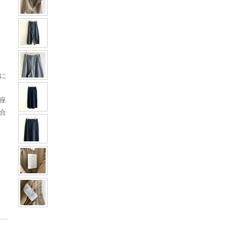
に
座
合