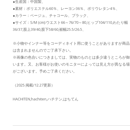
●生産国：中国製、
●素材：ポリエステル60％、レーヨン36％、ポリウレタン4％、
●カラー：ベージュ、チャコール、ブラック、
●サイズ：S/M (cm):ウエスト66～76/70～80,ヒップ104/110,わたり幅
36/37,股上39/40,股下58/60,裾幅25.5/26.5、
※小物やインナー等をコーディネイト用に使うことがありますが商品
は含まれませんのでご了承下さい。
※画像の色合いにつきましては、実物のものとは多少違うところが御
います。又、お客様がお使いのモニターによっては見え方が異なる場
がございます。予めご了承ください。
（2025.掲載/12.27更新）
HACHITEN,hachiten,ハチテン,はちてん