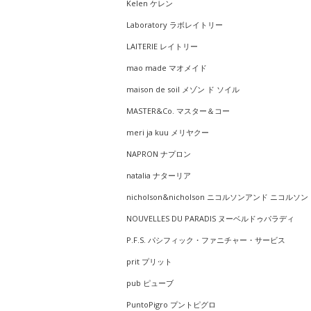
Kelen ケレン
Laboratory ラボレイトリー
LAITERIE レイトリー
mao made マオメイド
maison de soil メゾン ド ソイル
MASTER&Co. マスター＆コー
meri ja kuu メリヤクー
NAPRON ナプロン
natalia ナターリア
nicholson&nicholson ニコルソンアンド ニコルソン
NOUVELLES DU PARADIS ヌーベルドゥパラディ
P.F.S. パシフィック・ファニチャー・サービス
prit プリット
pub ピューブ
PuntoPigro プントピグロ