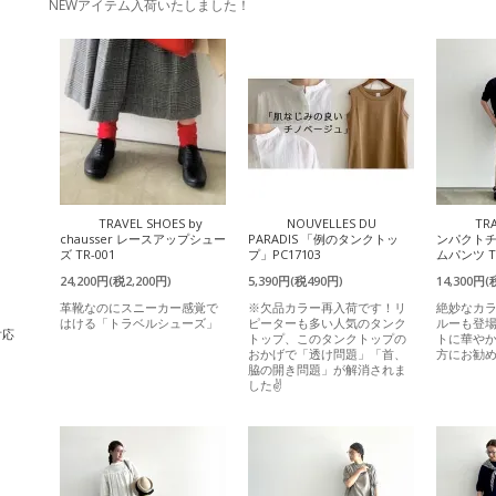
NEWアイテム入荷いたしました！
TRAVEL SHOES by
NOUVELLES DU
TR
chausser レースアップシュー
PARADIS 「例のタンクトッ
ンパクト
ズ TR-001
プ」PC17103
ムパンツ T
24,200円(税2,200円)
5,390円(税490円)
14,300円(
革靴なのにスニーカー感覚で
※欠品カラー再入荷です！リ
絶妙なカ
はける「トラベルシューズ」
ピーターも多い人気のタンク
ルーも登
対応
トップ、このタンクトップの
トに華や
おかげで「透け問題」「首、
方にお勧
脇の開き問題」が解消されま
した✌️