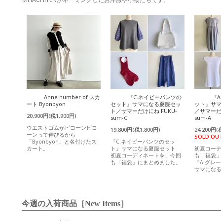
Anne number of スカ
『C.ネイビーパンツの
『
ート Byonbyon
セット』サマになる夏服セッ
ット』サ
ト／サマーだけにね FUKU-
／サマーだけ
20,900円(税1,900円)
sum-C
sum-A
ウエストゴムがビヨーンビヨ
19,800円(税1,800円)
24,200円(
ーンって伸びるから
SOLD OU
「Byonbyon」と名付けたス
『C.ネイビーパンツのセッ
カート。
ト』サマになる夏服セット
初夏コー
初夏コーディネートを、今回
も「福袋
も「福袋」にまとめました。
『A.グレ
サマにな
今週の入荷商品［New Items］