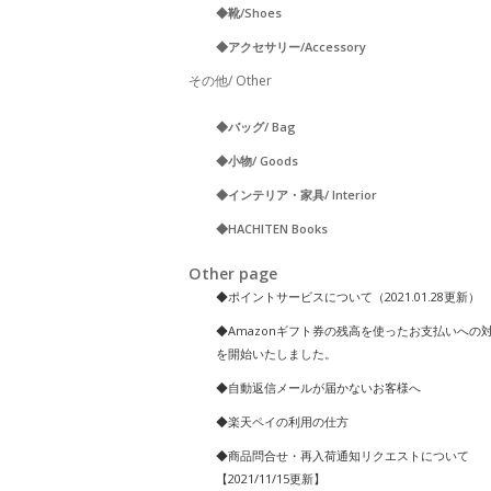
◆靴/Shoes
◆アクセサリー/Accessory
その他/ Other
◆バッグ/ Bag
◆小物/ Goods
◆インテリア・家具/ Interior
◆HACHITEN Books
Other page
◆ポイントサービスについて（2021.01.28更新）
◆Amazonギフト券の残高を使ったお支払いへの
を開始いたしました。
◆自動返信メールが届かないお客様へ
◆楽天ペイの利用の仕方
◆商品問合せ・再入荷通知リクエストについて
【2021/11/15更新】