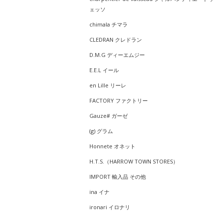
ェッソ
chimala チマラ
CLEDRAN クレドラン
D.M.G ディーエムジー
E.E.L イール
en Lille リーレ
FACTORY ファクトリー
Gauze# ガーゼ
(g) グラム
Honnete オネット
H.T.S.（HARROW TOWN STORES）
IMPORT 輸入品 その他
ina イナ
ironari イロナリ